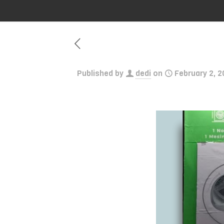
Published by
dedi
on
February 2, 