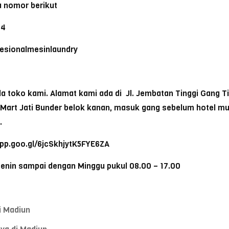
 nomor berikut
64
ofesionalmesinlaundry
toko kami. Alamat kami ada di Jl. Jembatan Tinggi Gang Tike
a Mart Jati Bunder belok kanan, masuk gang sebelum hotel m
.
app.goo.gl/6jcSkhjytK5FYE6ZA
Senin sampai dengan Minggu pukul 08.00 – 17.00
i Madiun