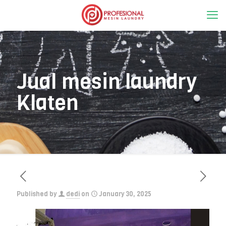
Jual mesin laundry
Klaten
Published by
dedi
on
January 30, 2025