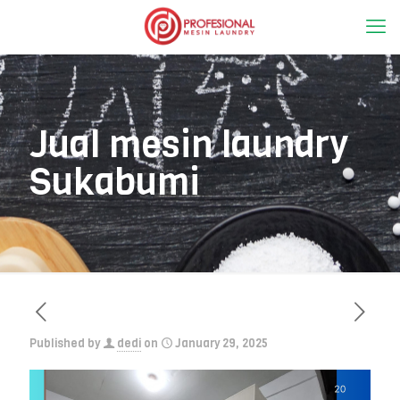
Jual mesin laundry
Sukabumi
Published by
dedi
on
January 29, 2025